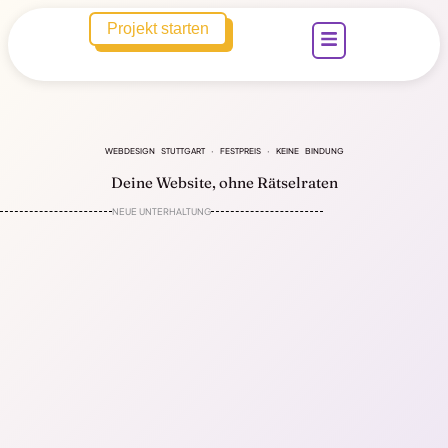
Zum
Menü
Projekt starten
Inhalt
springen
WEBDESIGN STUTTGART · FESTPREIS · KEINE BINDUNG
Deine Website, ohne Rätselraten
NEUE UNTERHALTUNG