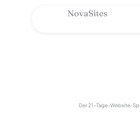
Zum
Inhalt
NovaSites
springen
Der 21-Tage-Website-Spr