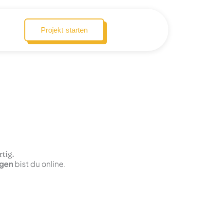
Projekt starten
rtig.
agen
bist du online.